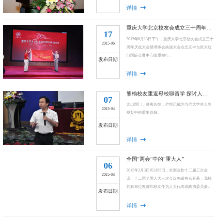
详情
重庆大学北京校友会成立三十周年庆祝大会暨理事会换届活动隆重举行
17
2015年6月13日下午，重庆大学北京校友会成立三十
2015-06
周年庆祝大会暨理事会换届大会在北京丰台区大红
门国际会展中心隆重举行。
发布日期
详情
熊榆校友重返母校聊留学 探讨人才培养与社会创新
07
走出国门，师夷长技，俨然已成为当代大学生人生
2015-04
规划中的重要选择。
发布日期
详情
全国“两会”中的“重大人”
06
2015年3月3日和3月5日，全国政协十二届三次会
2015-03
议、十二届全国人大三次会议先后在京开幕，我校
共有30位教师和校友作为人大代表或政协委员参
发布日期
加“两会”。
详情