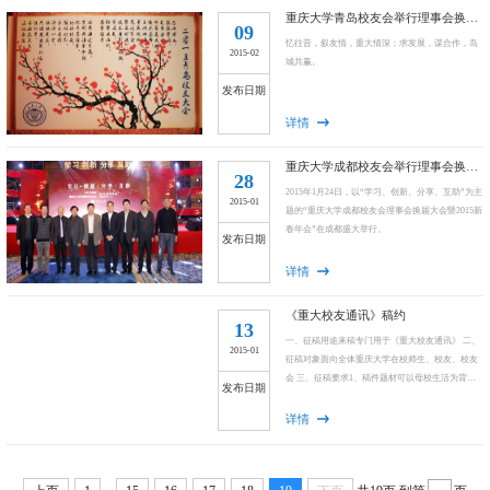
重庆大学青岛校友会举行理事会换届大会暨2015年校友大会
09
忆往昔，叙友情，重大情深；求发展，谋合作，岛
2015-02
城共赢。
发布日期
详情
重庆大学成都校友会举行理事会换届大会暨2015新春年会
28
2015年1月24日，以“学习、创新、分享、互助”为主
2015-01
题的“重庆大学成都校友会理事会换届大会暨2015新
春年会”在成都盛大举行。
发布日期
详情
《重大校友通讯》稿约
13
一、征稿用途来稿专门用于《重大校友通讯》 二、
2015-01
征稿对象面向全体重庆大学在校师生、校友、校友
会 三、征稿要求1、稿件题材可以母校生活为背
发布日期
景，也可以现实生活为背景。2、稿件形式以文章为
主，文体不限。如方便，最好配有作者照片，及与
详情
文章内容有关的照片。3、稿件字数，短篇800字左
右，中篇1500字左右，长篇连载，单篇一般2000
字。4、稿件应为原创作品，不得抄袭，如遇版权之
争或其它问题，文责自负。 四、注意事项1、稿件