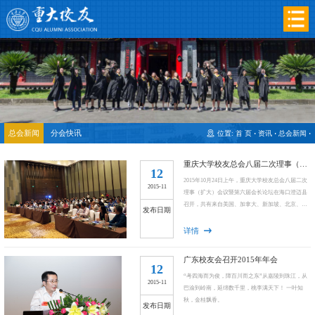
总会新闻
分会快讯
位置:
首 页
·
资讯
·
总会新闻
·
重庆大学校友总会八届二次理事（扩大）会议暨第六届会长论坛顺利召开
12
2015年10月24日上午，重庆大学校友总会八届二次
2015-11
理事（扩大）会议暨第六届会长论坛在海口澄迈县
召开，共有来自美国、加拿大、新加坡、北京、上
发布日期
海等海内外40余个校友分会的140余名校友代表齐聚
于此，聚焦母校发展，交流...
详情
广东校友会召开2015年年会
12
“考四海而为俊，障百川而之东”从嘉陵到珠江，从
2015-11
巴渝到岭南，延绵数千里，桃李满天下！ 一叶知
秋，金桂飘香。
发布日期