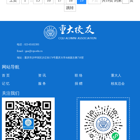
...
上页
1
15
16
17
18
19
下页
共19页
到第
页
与...
跳转
电话：023-65102393
Email：gaa@cqu.edu.cn
地址：重庆市沙坪坝区沙正街174号重庆大学A校园主教716室
网站导航
首 页
资 讯
联 络
重大人
记 忆
服 务
捐 赠
校友总会
关注我们